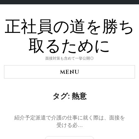
正社員の道を勝ち
Skip
to
content
取るために
面接対策も含めて一挙公開◎
MENU
タグ:
熱意
紹介予定派遣で介護の仕事に就く際は、面接を
受ける必…