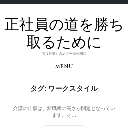
正社員の道を勝ち
Skip
to
content
取るために
面接対策も含めて一挙公開◎
MENU
タグ:
ワークスタイル
介護の仕事は、離職率の高さが問題となってい
ます。そ…